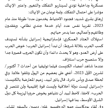
عسكرية وداخلية تؤدي لسيناريو التفكك والتغيير. واعتبر الإنهاك
مؤشرا على احتمال التفكك. وثمة نوعان من الإنهاك:
إرهاق بشري شديد: فجنود الاحتياط يخدمون مددا طويلة منذ عام
2023، تقريبا نفس عدد أيام خدمة جندي نظامي، ويفقدون
وظائفهم وأعمالهم، مما يدمر حياتهم.
استهلاك العتاد العسكري: فإستراتيجية إسرائيل بشأنه تستهدف
كسب الحرب بثلاثة شروط: أن تبدأ إسرائيل الحرب؛ خوض الحرب
على أرض العدو، وهو لا يحدث دائما؛ وأن تكون الحروب قصيرة جدا
وإلا ستصبح حرب استنزاف.
عندما شاهد أعضاء الكنيست فيلما توثيقيا عن أحداث 7 أكتوبر/
تشرين الأول 2023، أغمي على بعضهم من الهول وتلقوا علاجا. وفي
لحظة صدق ويأس نادرة، قال يائير لبيد، زعيم المعارضة بالكنيست:
«إسرائيل ليست دولة أخلاقية وليست قوة إقليمية ولن تنتصر في
الحرب». لاحقا، لاحظ لبيد أن نتنياهو يخوض حروبا لهزيمة كل دول
الشرق الأوسط، بما فيها إسرائيل.
وفي لقاء بودكاست جمع البروفيسور غلين ديسين بالسفير تشاس