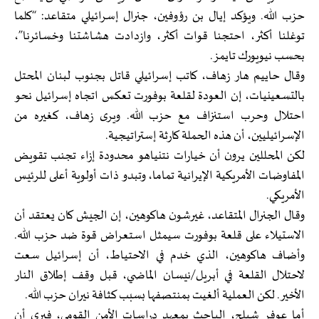
حزب الله. ويؤكد إيال بن رؤوفين، جنرال إسرائيلي متقاعد: “كلما
توغلنا أكثر، احتجنا قوات أكثر، وازدادت هشاشتنا وخسائرنا”،
بحسب نيويورك تايمز.
وقال حاييم هار زهاف، كاتب إسرائيلي قاتل بجنوب لبنان المحتل
بالتسعينيات، إن العودة لقلعة بوفورت تعكس اتجاه إسرائيل نحو
احتلال وحرب استنزاف مع حزب الله. ويرى زهاف، كغيره من
الإسرائيليين، أن هذه الحملة كارثة إستراتيجية.
لكن المحللين يرون أن خيارات نتنياهو محدودة إزاء تجنب تقويض
المفاوضات الأمريكية الإيرانية تماما، وتبدو ذات أولوية أعلى للرئيس
الأمريكي.
وقال الجنرال المتقاعد، غيرشون هاكوهين، إن الجيش كان يعتقد أن
الاستيلاء على قلعة بوفورت سيمثل استعراض قوة ضد حزب الله.
وأضاف هاكوهين، الذي خدم في الاحتياط، أن إسرائيل سعت
لاحتلال القلعة في أبريل/نيسان الماضي، قبل وقف إطلاق النار
الأخير. لكن العملية ألغيت بمنتصفها بسبب كثافة نيران حزب الله.
أما عوفر شيلح، الباحث بمعهد دراسات الأمن القومي، فيرى أن