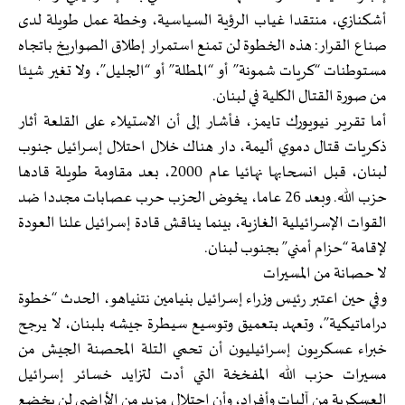
أشكنازي، منتقدا غياب الرؤية السياسية، وخطة عمل طويلة لدى
صناع القرار: هذه الخطوة لن تمنع استمرار إطلاق الصواريخ باتجاه
مستوطنات “كريات شمونة” أو “المطلة” أو “الجليل”، ولا تغير شيئا
من صورة القتال الكلية في لبنان.
أما تقرير نيويورك تايمز، فأشار إلى أن الاستيلاء على القلعة أثار
ذكريات قتال دموي أليمة، دار هناك خلال احتلال إسرائيل جنوب
لبنان، قبل انسحابها نهائيا عام 2000، بعد مقاومة طويلة قادها
حزب الله. وبعد 26 عاما، يخوض الحزب حرب عصابات مجددا ضد
القوات الإسرائيلية الغازية، بينما يناقش قادة إسرائيل علنا العودة
لإقامة “حزام أمني” بجنوب لبنان.
لا حصانة من المسيرات
وفي حين اعتبر رئيس وزراء إسرائيل بنيامين نتنياهو، الحدث “خطوة
دراماتيكية”، وتعهد بتعميق وتوسيع سيطرة جيشه بلبنان، لا يرجح
خبراء عسكريون إسرائيليون أن تحمي التلة المحصنة الجيش من
مسيرات حزب الله المفخخة التي أدت لتزايد خسائر إسرائيل
العسكرية من آليات وأفراد، وأن احتلال مزيد من الأراضي لن يخضع