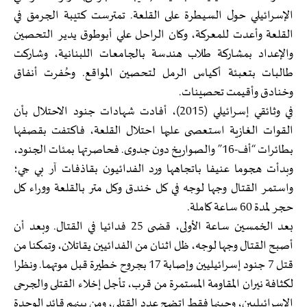
الإسرائيلي حول السيطرة على القلعة. تمترست كتيبة الجرمق في
القلعة وأعدت للمعركة، وكان الراحل علي أبوطوق يدير التحصين
والإعداد بمشاركة طلاب هندسة بالجامعات اللبنانية، وشاركت
طالبات بتعبئة أكياس الرمل لتحصين المواقع. وحُفرت أنفاق
وخنادق وأقيمت تحصينات.
في وثائقي إسرائيلي (2015)، أفادت شهادات جنود الاحتلال بأن
القوات الغازية استعصى عليها احتلال القلعة، فاكتفت بقصفها
بطائرات “أف-16” والصواريخ دون جدوى. فحاصرتها بمئات الجنود،
وبدأت هجوما عنيفا باتجاهها ورد الفدائيون بقاذفات آر بي جي؛
واستمر القتال وجها لوجه في كل خندق وكل متر بالقلعة ووراء كل
حجر لمدة 60 ساعة كاملة.
بعد الخمسين ساعة الأولى، قضى 25 فدائيا في القتال. وبعد أن
أصبح القتال وجها لوجه، ظل اثنان من الفدائيين يقاتلان، وتمكنا من
قتل 7 جنود إسرائيليين وإصابة 17 بجروح خطيرة قبل موتهما. ونظرا
لكثافة نيران المقاومة المستمرة من قرب، تأجل إخلاء القتلى والجرحى
الإسرائيليين، وحينها فقط اتضح عدد القتلى، ومن بينهم قائد الوحدة