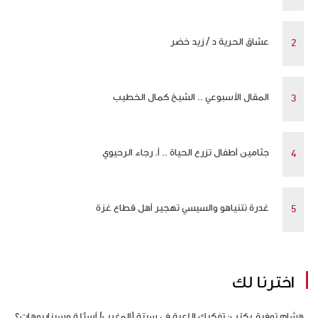
عشاق الحرية د / زيد خضر
المقال الأسبوعي .. الشيخ كمال الخطيب
جثامين أطفال تزرع الحياة .. أ. رجاء الرحيوي
غدرة نتنياهو والسيسي تهجير أهل قطاع غزة
اخترنا لك
هشام توفيق يكتب: تفكيك اللعبة في سبتة (المغرب) أسئلة وسيناريوهات؟