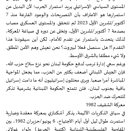
المستوى السياسي الإسرائيلي يريد استمرار الحرب؛ لأن البديل عن
استمرارها هو الاعتراف بأن التصريحات والوعود الفارغة منذ 7
أكتوبر/تشرين الأول 2023 لم تتحقق. والمستوى العسكري مصاب
بصدمة 7 أكتوبر/تشرين الأول، وتخلى عن دوره في صياغة المعركة،
لذلك يتحدث باستمرار عن تقدم للأمام، لكن أين سيقودنا هذا
التقدم؟! هل سنصل فعلا لبيروت؟ نحن نعيش وهم الأمن المطلق.
ولا شيء مطلقا بالشرق الأوسط.
ورغم سعي إدارة ترمب لدفع حكومة لبنان نحو نزع سلاح حزب الله،
فإن الجيش اللبناني أضعف بكثير من الحزب، مما يجعل المواجهة
المباشرة أمرا صعبا. ويرى محللون إسرائيليون أنه ما دامت إسرائيل
باقية بجنوب لبنان، فلن تتمتع الحكومة اللبنانية بشرعية تذكر
للتحرك ضد الحزب.
معركة الشقيف 1982
في سياق الذكريات الأليمة، يذكر أشكنازي بمعركة معقدة وضارية
استمرت طوال ليل أول أيام الاجتياح، 6 يونيو/حزيران 1982، بين
المقاومة الفلسطينية-اللبنانية (كتيبة الجرمق) ولواء غولاني