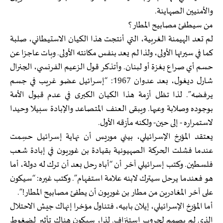
والأمنيين الصهاينة.
من سيطفئ مصابيح المطار؟
لم تعد الهيمنة الغربية، التي أنتجت هذا الكيان الاستيطاني، صلبة
كما في سيرتها الأولى، ولذا لم يعد بنفس مكانته الأولى. وبات عاجزا عن
حسم أي صراع بغزة أو لبنان. وأتذكر قول الزعيم الفرنسي، الجنرال
شارل ديغول، بعد عدوان 1967: “إسرائيل عضو غريب في جسم
يرفضه”. لذا تظل أزمة هذا الكيان الكبرى في عدم قبول الأمة
بوجوده وصلابة وعيها. ويبقى العنف المتصاعد والإبادة سبيلا وحيدا
لاستمراره - إلى حين- ولكنه مأزقه الأول.
يعتقد المؤرخ الإسرائيلي، بيني موريس أن نهاية إسرائيل حسِمت
عندما فشلت الحركة الصهيونية بقيادة بن غوريون في إبادة شعب
فلسطين. وكتب إسرائيلي آخر أن “أباه رحل بعد أن ترك له دولة، أما
هو فعندما يرحل سيترك لابنه علامة استفهام”. وكتب غيره: “سيكون
على آخر المغادرين من مطار بن غوريون أن يطفئ مصابيح المطار!”.
أما المؤرخ الإسرائيلي، إيلان بابيه، فتناول مؤخرا إنهاك جيش الاحتلال
الذي لم يصمم لحروب استنزاف. لذا، سيكون هناك تأثير لضغوط