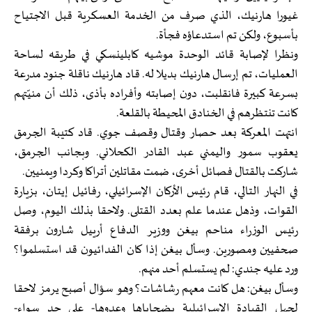
غيورا هارنيك، الذي صرف من الخدمة العسكرية قبل الاجتياح
بأسبوع، ولكن تم استدعاؤه فجأة.
ونظرا لإصابة قائد الوحدة موشيه كابلينسكي في طريقه لساحة
العمليات، تم إرسال هارنيك بديلا له. قاد هارنيك ناقلة جنود مدرعة
بسرعة كبيرة فانقلبت، دون إصابته وأفراده بأذى، ذلك أن منيّتهم
كانت تنتظرهم في الخنادق المحيطة بالقلعة.
انتهت المعركة بعد حصار وقتال وقصف جوي. قاد كتيبة الجرمق
يعقوب سمور واليمني عبد القادر الكحلاني. وبجانب الجرمق،
شاركت بالقتال فصائل أخرى، ضمت مقاتلين أتراكا وكردا ويمنيين.
في النهار التالي، قام رئيس الأركان الإسرائيلي، رفائيل إيتان، بزيارة
القوات، وذهل عندما علم بعدد القتلى. ولاحقا بذلك اليوم، وصل
رئيس الوزراء مناحم بيغن ووزير الدفاع أرييل شارون برفقة
صحفيين ومصورين. وسأل بيغن إذا كان الفدائيون قد استسلموا؟
ورد عليه جندي: لم يستسلم أحد منهم.
وسأل بيغن: هل كانت معهم رشاشات؟ وهو سؤال أصبح يرمز لاحقا
لجهل القيادة الإسرائيلية بضحاياها وعدوها- على حد سواء-