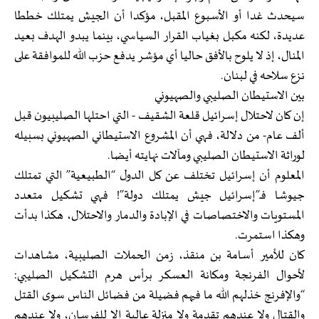
سيحدث غدا أو الأسبوع المقبل، مؤكدا أن الجيش يمتلك خططا
عديدة، لكنه مكبل بغياب القرار السياسي، بينما يبدو الهدف بعيد
المنال، إذ لا يلوح بالأفق حاليا أي مؤشر يدفع حزب الله للموافقة على
نزع سلاحه في لبنان.
بين الاستيطان الصليبي والصهيوني
إن كان لاحتلال إسرائيل قلعة الشقيف - التي احتلها الصليبيون قبل
ألف عام- من دلالة، فهي أن المشروع الاستيطاني الصهيوني بسبيله
لوراثة الاستيطان الصليبي ومآلات نهايته أيضا.
المعلوم أن إسرائيل تختلف عن كل الدول “الطبيعية” التي تمتلك
جيوشا فـ”إسرائيل جيش يمتلك دولة”! فهي تشكيل متعدد
المستويات والاختصاصات في الإبادة والدمار والاحتلال، هكذا بدأت
وهكذا استمرت.
كان للأمير أسامة بن منقذ، زمن الحملات الصليبية، مشاهدات
لأحوال الفرنجة ومكانة العسكر برأس هرم التشكيل الصليبي:
“والإفرنج خذلهم الله ما فيهم فضيلة من فضائل الناس سوى القتل
والقتال ولا عندهم تقدمة ولا منزلة عالية إلا للفرسان، ولا عندهم