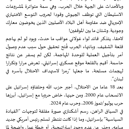
وبالأحداث على الجبهة خلال الحرب، وهي سمة متواترة لمشروعات
الاستيطان التي توظف الجيوش وقودا لحروب التوسع الاختياري
الإمبريالي ضد مقاومة أهل البلاد الأصليين الذين يخوضون معارك
وجودية. وشتان ما بين الموقفين!
لاحقا، يتذكر قائد لواء غولاني عواقب ما حدث، ويود لو لم يهاجم
قلعة الشقيف. وبانتهاء الحرب فُتح تحقيق حول سبب عدم وصول
أمر بتأجيل العملية للوحدة المهاجمة، لكن لم يسفر عن نتائج
حاسمة. أقيم بالقلعة موقع عسكري إسرائيلي، تعرض مرارا وتكرارا
لهجمات مسلحة، ما جعلها “رمزا لاستهداف الاحتلال بأسره في
لبنان”.
بعد 18 عاما من الاحتلال، أجبر حزب الله وحلفاؤه إسرائيل على
الانسحاب عام 2000. ومن حينها، خاض حروبا مع إسرائيل، أبرزها
حرب يوليو/تموز 2006، وحرب عام 2024.
في السياق الراهن، رسم أشكنازي صورة مقلقة لتوجهات “القيادة
السياسية” بإسرائيل، وما إذا كانت تنتظر تسلم رئيس أمريكي جديد
مهامه، وحذر من عدم وجود إستراتيجية، أو خطة عمل واضحة لما