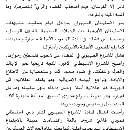
ناس إلا الفرسان، فهم أصحاب القضاء والرأي” (بتصرف)، وما
أشبه الليلة بالبارحة.
يمر الاستيطان الصهيوني بمراحل قيام وسقوط مشروعات
الاستيطان الأوروبية منذ الحملات الصليبية بالقرون الوسطى،
وتحديدا التي فشلت في إبادة الشعوب الأصلية حضارة واجتماعا،
كما وقع للشعوب الأصلية بالأمريكيين وأستراليا.
فشل المشروع الصهيوني في القضاء على شعوب فلسطين وجوارها،
وأصبح المشروع الاستيطاني الأخير، المتجه تاريخيا نحو الإنهاك
والعزلة والتفكك، في ضوء صمود الأمة واستعصائها على الاقتلاع
والإبادة، وتراجع الهيمنة الإمبريالية. وهو يفتقد العقلانية؛ لأن
الجريمة غير عقلانية أصلا! وحمل داخله بذور سقوطه وعوامل
انهياره، وهو متورط بصراع وجودي “صفري” مع أمة متجذرة آلاف
السنين، بل ويستنهض وجوده تحررها.
وأحدث انتقال قيادة المشروع الصهيوني لتيار ديني استيطاني
تلمودي فاشيّ شروخا بالغة وانقسامات عميقة بالاجتماع
الاستيطاني، تهدد بحرب أهلية، كما يحذر عتاة الجنرالات العسكريين