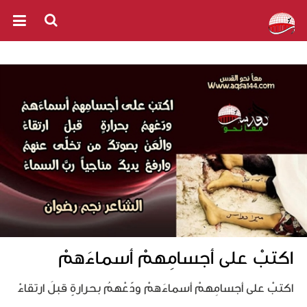
اكتبْ على أجسامِهمْ أسماءَهمْ
اكتبْ على أجسامِهمْ أسماءَهمْ ودّعْهمُ بحرارةٍ قبلَ ارتقاءْ