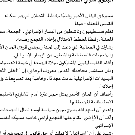
البدوي شرقي القدس المحتلة، رفضًا لمخطط الاحتلا
مسيرة في الخان الأحمر رفضًا لمخطط الاحتلال لتهجير سكانه
القدس المحتلة - صفا
نظم فلسطينيون وناشطون من اليسار الإسرائيلي، الجمعة، مسي
المحتلة، رفضًا لمخطط الاحتلال بإخلاء التجمع وهدمه.
وشارك في الفعالية التي دعت إليها لجنة ومجلس قروي الخان 
وشخصيات فلسطينية وناشطون من اليسار الإسرائيلي.
وأقام الفلسطينيون المشاركون صلاة الجمعة في خيمة الاعتصام 
التهديدات الإسرائيلية عادت مجددًا، وخاصة بعد تصريحات وزير 
إخلائه".
وأضاف أن الخان الأحمر يمثل حجر عثرة أمام المشاريع الاستيطا
الاستيطانية المحيطة بها.
واعتبر أن استهدافه يندرج ضمن سياسة أوسع تطال التجمعات ال
وأكد أن الأراضي المقام عليها التجمع أراضٍ خاصة مملوكة للفلس
الإسرائيلي.
وشدد على أن "إسرائيل" لا تملك أي حق قانوني في تهجيرهم أو ا