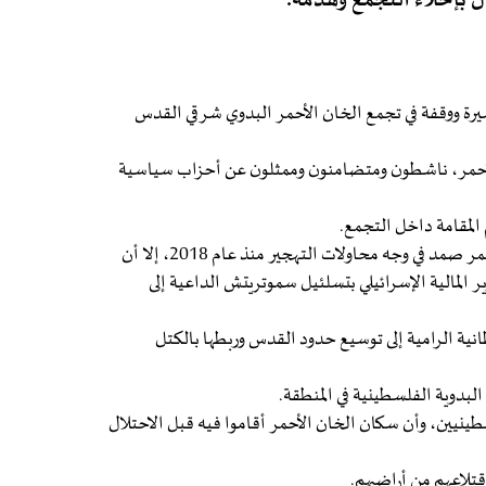
ل بإخلاء التجمع وهدمه.
رة ووقفة في تجمع الخان الأحمر البدوي شرقي القدس
الأحمر، ناشطون ومتضامنون وممثلون عن أحزاب سياسية
المقامة داخل التجمع.
وقال مستشار محافظة القدس معروف الرفاعي: إن "الخان الأحمر صمد في وجه محاولات التهجير منذ عام 2018، إلا أن
المالية الإسرائيلي بتسلئيل سموتريتش الداعية إلى
نية الرامية إلى توسيع حدود القدس وربطها بالكتل
بدوية الفلسطينية في المنطقة.
طينيين، وأن سكان الخان الأحمر أقاموا فيه قبل الاحتلال
قتلاعهم من أراضيهم.