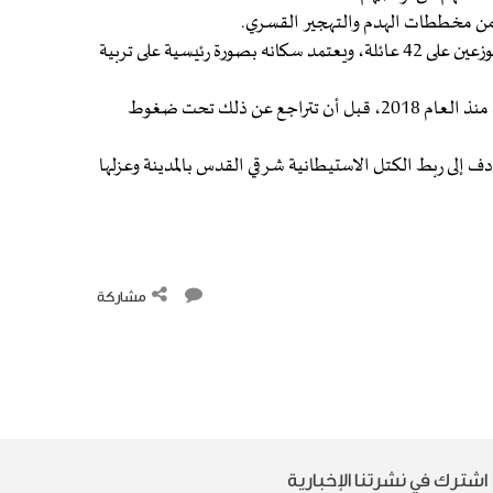
ه من مخططات الهدم والتهجير القسري.
ويقطن الخان الأحمر نحو 350 فلسطينيًا من قبيلة الجهالين، موزعين على 42 عائلة، ويعتمد سكانه بصورة رئيسية على تربية
وكانت سلطات الاحتلال حاولت هدم التجمع وإخلاءه عدة مرات منذ العام 2018، قبل أن تتراجع عن ذلك تحت ضغوط
 الأحمر عقبة رئيسية أمام تنفيذ مخطط "E1"، الهادف إلى ربط الكتل الاستيطانية شرقي القدس بالمدينة وعزلها
مشاركة
اشترك في نشرتنا الإخبارية