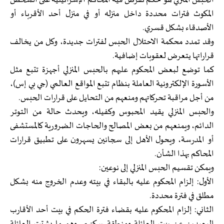
الحبس المنزلي هو حكم تفرض فيه المحاكم الإسرائيلية على الشخص
المكوث فترات محددة داخل منزله أو في منزل أحد الأقرباء أو
الأصدقاء بشكل قسري.
وقد تمدد محكمة الاحتلال الحبس لفترات جديدة، وكل من يخالف
قراراتها يتعرض لعقوبات إضافية.
كما توضع لبعض المحكوم عليهم بالحبس المنزلي أجهزة تتبع مثل
الأسورة الإلكترونية العاملة بنظام تتبع المواقع العالمي (جي بي إس)،
من أجل مراقبة تحركاتهم ومنعهم من التحايل على قرارات الحبس.
والحبس المنزلي يقيد المحبوس وكفيله، ويحدث حالة من التوتر
الدائم، ويمنعهم من بعض المصالح والحاجات الضرورية كالمستشفى
أو المدرسة، ويحول الأهل إلى سجانين يسهرون على تطبيق قرارات
المحاكم بهذا الشأن.
ويمكن تقسيم الحبس المنزلي إلى نوعين:
الأول: إلزام المحكوم عليه بالبقاء في بيته وعدم الخروج منه بشكل
مطلق في فترة محددة.
الثاني: إلزام المحكوم عليه بقضاء فترة الحكم في بيت أحد الأقارب