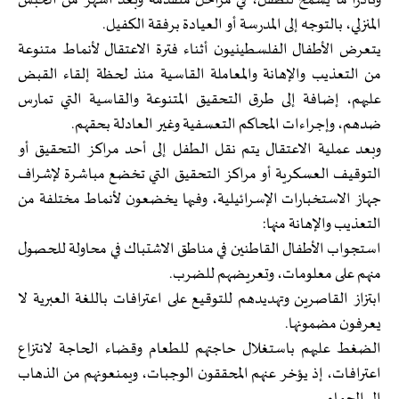
ونادرا ما يُسمح للطفل، في مراحل متقدمة وبعد أشهر من الحبس
المنزلي، بالتوجه إلى المدرسة أو العيادة برفقة الكفيل.
يتعرض الأطفال الفلسطينيون أثناء فترة الاعتقال لأنماط متنوعة
من التعذيب والإهانة والمعاملة القاسية منذ لحظة إلقاء القبض
عليهم، إضافة إلى طرق التحقيق المتنوعة والقاسية التي تمارس
ضدهم، وإجراءات المحاكم التعسفية وغير العادلة بحقهم.
وبعد عملية الاعتقال يتم نقل الطفل إلى أحد مراكز التحقيق أو
التوقيف العسكرية أو مراكز التحقيق التي تخضع مباشرة لإشراف
جهاز الاستخبارات الإسرائيلية، وفيها يخضعون لأنماط مختلفة من
التعذيب والإهانة منها:
استجواب الأطفال القاطنين في مناطق الاشتباك في محاولة للحصول
منهم على معلومات، وتعريضهم للضرب.
ابتزاز القاصرين وتهديدهم للتوقيع على اعترافات باللغة العبرية لا
يعرفون مضمونها.
الضغط عليهم باستغلال حاجتهم للطعام وقضاء الحاجة لانتزاع
اعترافات، إذ يؤخر عنهم المحققون الوجبات، ويمنعونهم من الذهاب