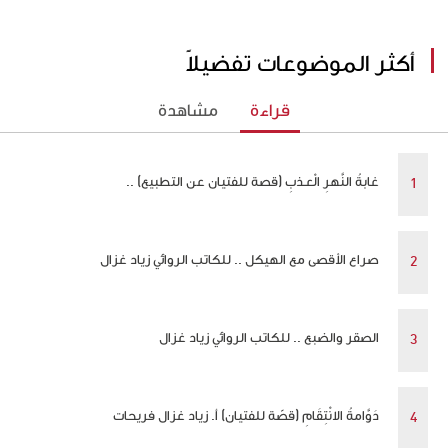
أكثر الموضوعات تفضيلاً
قراءة
مشاهدة
غابةُ النَّهرِ الْعـذبِ (قصة للفتيان عن التطبيع) ..
صراع الأقصى مع الهيكل .. للكاتب الروائي زياد غزال
الصقر والضبع .. للكاتب الروائي زياد غزال
دَوَّامةُ الانْتِقَامِ (قصّة للفتيان) أ. زياد غزال فريحات