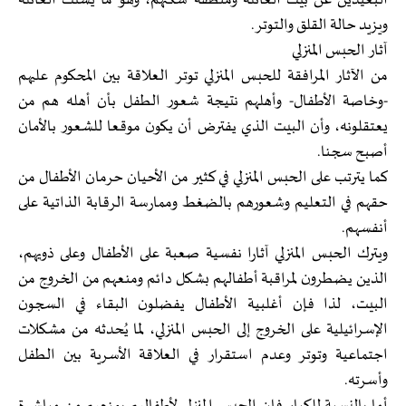
البعيدين عن بيت العائلة ومنطقة سكنهم، وهو ما يشتت العائلة
ويزيد حالة القلق والتوتر.
آثار الحبس المنزلي
من الآثار المرافقة للحبس المنزلي توتر العلاقة بين المحكوم عليهم
-وخاصة الأطفال- وأهلهم نتيجة شعور الطفل بأن أهله هم من
يعتقلونه، وأن البيت الذي يفترض أن يكون موقعا للشعور بالأمان
أصبح سجنا.
كما يترتب على الحبس المنزلي في كثير من الأحيان حرمان الأطفال من
حقهم في التعليم وشعورهم بالضغط وممارسة الرقابة الذاتية على
أنفسهم.
ويترك الحبس المنزلي آثارا نفسية صعبة على الأطفال وعلى ذويهم،
الذين يضطرون لمراقبة أطفالهم بشكل دائم ومنعهم من الخروج من
البيت، لذا فإن أغلبية الأطفال يفضلون البقاء في السجون
الإسرائيلية على الخروج إلى الحبس المنزلي، لما يُحدثه من مشكلات
اجتماعية وتوتر وعدم استقرار في العلاقة الأسرية بين الطفل
وأسرته.