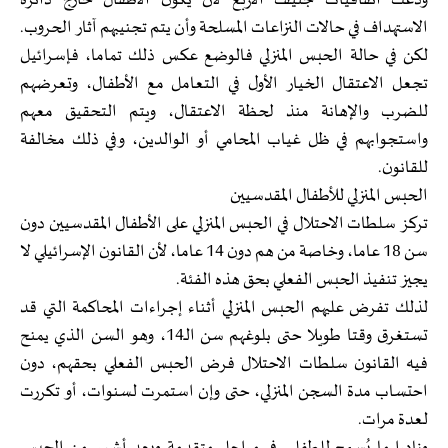
ودعت اتفاقيات جنيف الأربع لأن يكون الأطفال خارج دائرة
الاستهداف في حالات النزاعات المسلحة وأن يتم تجنيبهم آثار الحروب.
لكن في حالة الحبس المنزلي فالوضع عكس ذلك تماما، فإسرائيل
تجعل الاعتقال الخيار الأول في التعامل مع الأطفال، وتعرضهم
للضرب والإهانة منذ لحظة الاعتقال، ويتم التحقيق معهم
واستجوابهم في ظل غياب المحامي أو الوالدين، وفي ذلك مخالفة
للقانون.
الحبس المنزلي للأطفال المقدسيين
تركز سلطات الاحتلال في الحبس المنزلي على الأطفال المقدسيين دون
سن 18 عاما، وخاصة من هم دون 14 عاما، لأن القانون الإسرائيلي لا
يجيز تنفيذ الحبس الفعلي بحق هذه الفئة.
لذلك تفرض عليهم الحبس المنزلي أثناء إجراءات المحاكمة التي قد
تستغرق وقتا طويلا حتى بلوغهم سن الـ14، وهو السن الذي يمنح
فيه القانون سلطات الاحتلال فرض الحبس الفعلي بحقهم، دون
احتساب مدة السجن المنزلي، حتى وإن استمرت لسنوات، أو تكررت
لعدة مرات.