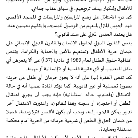
سياسة لقهر الإنسان الفلسطيني، ونوع من الانتقام والتعذيب
للأطفال وللكبار بهدف ترويعهم، في سياق عقاب جماعي.
كما درج الاحتلال على وضع المرابطين والمرابطات في المسجد الأقصى
قيد الحبس المنزلي لمنعهم من الوصول للمسجد وإبقائهم بعيدين عنه.
هل يعتمد الحبس المنزلي على سند قانوني؟
ينص القانون الدولي لحقوق الإنسان والقانون الدولي الإنساني على
ضمان حرية الأطفال وتمتعهم بالأمن والحماية والكرامة، وتنص
اتفاقية حقوق الطفل لعام 1989 في مادتها (37 أ) على ألا يتعرض أي
طفل للتعذيب أو لأي عقوبة قاسية أو لاإنسانية أو مهينة.
كما تنص الفقرة (ب) على أنه لا يجوز حرمان أي طفل من حريته
بصورة تعسفية أو غير قانونية، كما تؤكد المادة نفسها أنه في حالة
الاعتقال (واعتبرتها حالة استثنائية) فإنه يجب أن يجري اعتقال
الطفل أو احتجازه أو سجنه وفقا للقانون، واعتبرت الاعتقال آخر
تدبير يمكن اللجوء إليه، ويجب أن يكون لأقصر فترة زمنية، فضلا
عن ضمان الحق في الطعن في شرعية حرمانه من الحرية أمام محكمة
مستقلة ومحايدة.