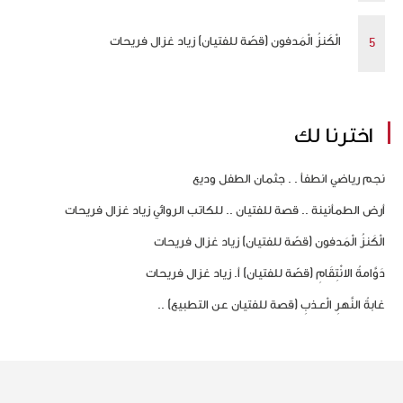
الْكَنزُ الْمَدفون (قصّة للفتيان) زياد غزال فريحات
اخترنا لك
نجم رياضي انطفأ . . جثمان الطفل وديع
أرض الطمأنينة .. قصة للفتيان .. للكاتب الروائي زياد غزال فريحات
الْكَنزُ الْمَدفون (قصّة للفتيان) زياد غزال فريحات
دَوَّامةُ الانْتِقَامِ (قصّة للفتيان) أ. زياد غزال فريحات
غابةُ النَّهرِ الْعـذبِ (قصة للفتيان عن التطبيع) ..