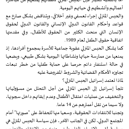
أما بالنسبة للكبار فإن الحبس المنزلي لأطفالهم يمنعهم من مباشرة
أعمالهم وأنشطتهم في حياتهم اليومية.
والحبس المنزلي إجراء تعسفي وغير أخلاقي، ويتناقض بشكل صارخ مع
قواعد وأحكام القانون الدولي الإنساني والقانون الدولي لحقوق
الإنسان التي منحت الكثير من الحقوق للأطفال، وفي مقدمتها
اتفاقية حقوق الطفل لعام 1989.
كما يشكل الحبس المنزلي عقوبة جماعية للأسرة بمجموع أفرادها، إذ
يمنعها من ممارسة حياتها ونشاطاتها اليومية بشكل طبيعي، ويضعها
في حالة استنفار دائم حرصا على حماية طفلها من خطر تبعات
تجاوزه الأحكام القضائية والشروط المفروضة عليه
لماذا تعتمد إسرائيل الحبس المنزلي؟
تلجأ إسرائيل إلى الحبس المنزلي من أجل التحلل من مسؤولياتها
والتخفيف من عمليات اعتقال الأطفال وعدم إبقائهم داخل سجونها،
ولا سيما من تقل أعمارهم عن 14 عاما.
وتجنبا للانتقادات الحقوقية، وسعيا منها للحفاظ على "صورتها" أمام
المجتمع الدولي، لكن في الجانب الآخر، فإن سياسة الحبس المنزلي هي