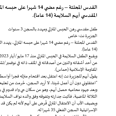
القدس المحلتة – رغم مضي 14
المقدسي أيهم السلايمة (14 عاما).
طفل مقدسي رهن الحبس المنزلي ومهدد بالسجن 3 سنوات
الجزيرة نت- خاص
القدس المحلتة – رغم مضي 14 شهرا على حبس
(14 عاما).
عن أحد أشقائه واثنين من أصدقائه في الملف ذاته في نوفمبر/تش
المقاومة الإسلامية (حماس).
"اعتقلوني دون أن أعمل شيئا، لا أريد السجن، حُرمت من تعلي
وبعد جهود محاميه حصل أيهم، وهو من سكان حي واد قدوم في بلد
الثلاثة الماضية، فأثبت جدارته وتفوقه وفق والده نواف السلايمة
ويضيف الأب أن الاعتقال المنزلي فُرض على أيهم لأنه لم يكن قد ب
الإسرائيلية السجن الفعلي 35 شهرا له.