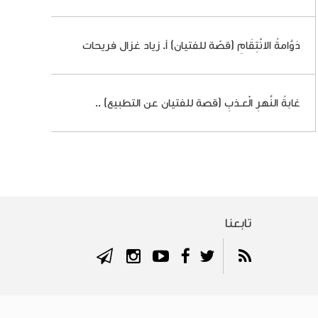
دَوَّامةُ الانْتِقَامِ (قصّة للفتيان) أ. زياد غزال فريحات
غابةُ النَّهرِ الْعـذبِ (قصة للفتيان عن التطبيع) ..
تابعنا