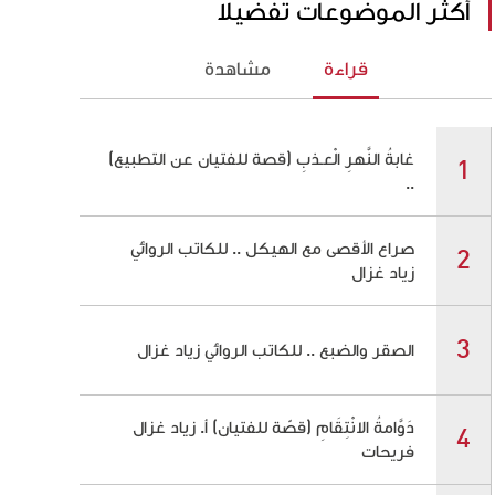
أكثر الموضوعات تفضيلاً
قراءة
مشاهدة
غابةُ النَّهرِ الْعـذبِ (قصة للفتيان عن التطبيع)
..
صراع الأقصى مع الهيكل .. للكاتب الروائي
زياد غزال
الصقر والضبع .. للكاتب الروائي زياد غزال
دَوَّامةُ الانْتِقَامِ (قصّة للفتيان) أ. زياد غزال
فريحات