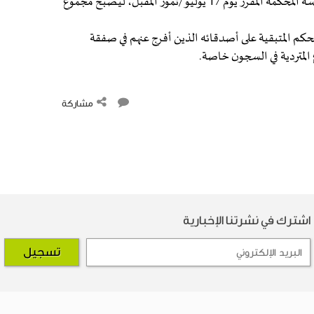
ويبدي الأب قلقه من احتمال صدور حكم بالسجن الفعلي في جلسة المحكمة المقرر يوم 17 يوليو/تموز المقبل، ليصبح مجموع
حكم المتبقية على أصدقائه الذين أفرج عنهم في صفقة
 المتردية في السجون خاصة.
مشاركة
اشترك في نشرتنا الإخبارية