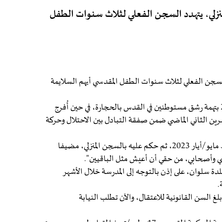
 شهرا على حبسه المنزلي، يتهدد السجن الفعلي لثلاث سنوات الطفل
ه المنزلي، يتهدد السجن الفعلي لثلاث سنوات الطفل المقدسي أيهم السلايمة
ويقبع الطفل السلايمة في الحبس المنزلي منذ 17 مايو/أيار 2023 بتهمة رشق مستوطنين في القدس بالحجارة، في حين أُفرج
رين الثاني الماضي ضمن صفقة التبادل بين الاحتلال وحركة
يقول أيهم للجزيرة نت إنه اعتقل بعد اقتحام منزله فجرا أواسط مايو/أيار 2023، ثم حكم عليه بالسجن المنزلي، مضيفا
مي وأصحابي، من حقي أن أعيش مثل الباقيين".
ة سلوان، على إذن بالتوجه إلى المدرسة خلال الأشهر
.
لغ السن القانونية للاعتقال، والآن تطلب النيابة