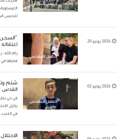
أفرجت سلط
الطفل المقدسي
العيساوية
للحبس الم
"السجن 
2026 يونيو 20
اعتقاله 20 شهرا
الطفل المقدسي
قضاها في زن
شتم وته
2026 يوليو 02
القدس
في حي بطن
الطفل المقدسي
يُكبّل الا
في اللعب.
الاحتلال يُفرج عن 3 م