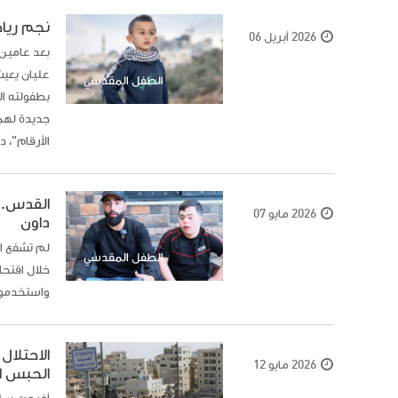
نجم رياض
2026 أبريل 06
بعد عامين 
عليان يعيش
الطفل المقدسي
بطفولته ا
الأرقام"، د
القدس.. 
2026 مايو 07
داون
لم تشفع ال
الطفل المقدسي
خلال اقتح
واستخدموا 
الاحتلا
2026 مايو 12
الحبس ا