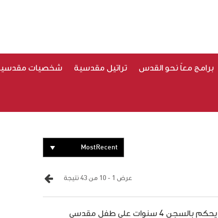
برامج معاً نحو القدس
تراتيل مقدسية
شخصيات مقدسية
MostRecent
عرض 1 - 10 من 43 نتيجة
بالسجن 4 سنوات على طفل مقدسي