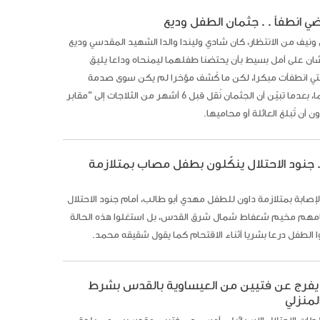
ي انطفأ . . جثمان الطفل وديع
ونيف من الانتظار، كان شادي وليندا والدا الشهيد المقدسي وديع
ان على أمل بسيط بأن يحتضنا طفلهما ليمنحاه وداعا يليق
لتي انطفأت مبكرا، لكن ما كُشف مؤخرا لم يكن سوى صدمة
جديدة لهما، بعدما تبيّن أن الجثمان نُقل قبل 6 أشهر من الثلاجات إلى "مقابر
ون أن تُبلغ العائلة أو محاميها.
جنود الاحتلال ينكّلون بطفل مصاب بمتلازمة
إصابة بمتلازمة داون للطفل مهدي أبو طالب، أمام جنود الاحتلال
امهم مخيم شعفاط شمال شرق القدس، بل استغلوا هذه الحالة
الطفل درعا بشريا أثناء الاقتحام كما يقول شقيقه محمد.
ل يفرج عن فتيين من العيساوية بالقدس بشرط
لمنزلي