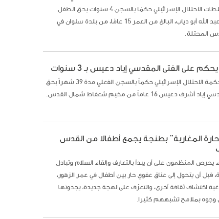
أصدرت سلطات الاحتلال الإسرائيلي حكمًا بالسجن 4 سنوات بحق الطفل
المقدسي عبد الله أبو دياب، البالغ من العمر 15 عامًا، من بلدة سلوان في
دس المحتلة.
يحكم على الفتى المقدسي إياد دعيس بـ 3 سنوات
أصدرت محكمة الاحتلال الإسرائيلي حكماً بالسجن الفعلي مدة 39 شهراً بحق
شرف دعيس 16 عاماً من مخيم شعفاط شمال القدس.
ارة المغاربة" بطنجة يجمع أطفالا من القدس
ء يحرص المنظمون على أن يبدأ بالتعارف وإلقاء السلام وتبادل
ة، قبل أن يتحول إلى عناق عفوي حار بين أطفال في عمر الزهور،
ة اكتشاف ثقافة أخرى، والتعرّف على لهجة جديدة، يجدونها
وجوه بملامح تشبههم كثيرا.