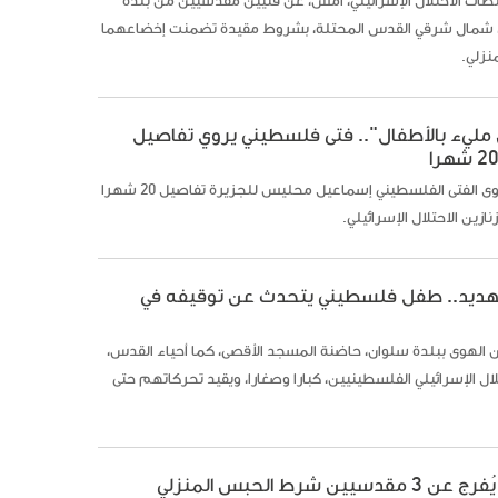
ات الاحتلال الإسرائيلي، أمس، عن فتيين مقدسيين من بلدة
، شمال شرقي القدس المحتلة، بشروط مقيدة تضمنت إخضاعهما
نزلي.
مليء بالأطفال".. فتى فلسطيني يروي تفاصيل
رام الله- روى الفتى الفلسطيني إسماعيل محليس للجزيرة تفاصيل 20 شهرا
ازين الاحتلال الإسرائيلي.
ديد.. طفل فلسطيني يتحدث عن توقيفه في
 الهوى ببلدة سلوان، حاضنة المسجد الأقصى، كما أحياء القدس،
حتلال الإسرائيلي الفلسطينيين، كبارا وصغارا، ويقيد تحركاتهم حتى
قدسيين شرط الحبس المنزلي