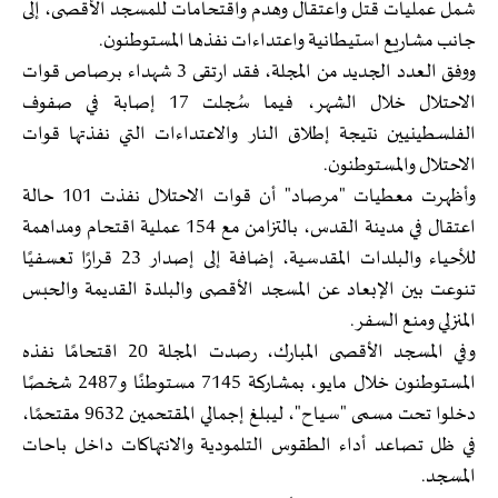
شمل عمليات قتل واعتقال وهدم واقتحامات للمسجد الأقصى، إلى
جانب مشاريع استيطانية واعتداءات نفذها المستوطنون.
ووفق العدد الجديد من المجلة، فقد ارتقى 3 شهداء برصاص قوات
الاحتلال خلال الشهر، فيما سُجلت 17 إصابة في صفوف
الفلسطينيين نتيجة إطلاق النار والاعتداءات التي نفذتها قوات
الاحتلال والمستوطنون.
وأظهرت معطيات "مرصاد" أن قوات الاحتلال نفذت 101 حالة
اعتقال في مدينة القدس، بالتزامن مع 154 عملية اقتحام ومداهمة
للأحياء والبلدات المقدسية، إضافة إلى إصدار 23 قرارًا تعسفيًا
تنوعت بين الإبعاد عن المسجد الأقصى والبلدة القديمة والحبس
المنزلي ومنع السفر.
وفي المسجد الأقصى المبارك، رصدت المجلة 20 اقتحامًا نفذه
المستوطنون خلال مايو، بمشاركة 7145 مستوطنًا و2487 شخصًا
دخلوا تحت مسمى "سياح"، ليبلغ إجمالي المقتحمين 9632 مقتحمًا،
في ظل تصاعد أداء الطقوس التلمودية والانتهاكات داخل باحات
المسجد.