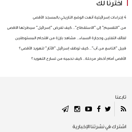
اخترنا لك
4 إجراءات إسرائيلية أنهت الوضع التاريخي بالمسجد الأقصى
من "التقسيم" إلى "الاستقطاع".. كيف تفرض "إسرائيل" سيطرتها الاقصى
لفائف التفلين وحجارة السماء.. مشاهد بارزة من اقتحام المستوطنين
قبيل "التاسع من آب".. كيف توظف إسرائيل "الآثار" لتهويد الأقصى؟
الأقصى أمام أخطر مرحلة.. كيف نحميه من تسارع التهويد؟
تابعنا
اشترك في نشرتنا الإخبارية