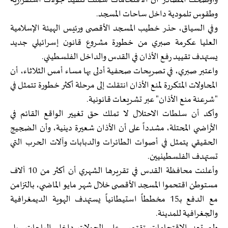
وأوضحت المصادر أن الاقتحامات شملت تنفيذ جولات استفزازية
وطقوس تلمودية داخل ساحات المسجد.
وفي السياق، حذر خطيب المسجد الأقصى ورئيس الهيئة الإسلامية
العليا عكرمة صبري من خطورة مشروع قانون إسرائيلي جديد
يستهدف تقييد رفع الأذان في القدس والداخل الفلسطيني.
واعتبر صبري، في تصريحات صحفية أدلى بها مساء أمس الثلاثاء، أن
المحاولات المتكررة لمنع الأذان انتقلت إلى مرحلة أكثر خطورة تتمثل في
"شرعنة منع الأذان" عبر تشريعات قانونية.
وأكد أن سلطات الاحتلال لا تملك حق تغيير الواقع القائم في
الأراضي المحتلة، مشدداً على أن الأذان شعيرة دينية، وأن الضجيج
الحقيقي يتمثل في أصوات الطائرات والدبابات وآلات الحرب التي
تستهدف الفلسطينيين.
وأعلنت محافظة القدس في تقريرها الشهري أن أكثر من 10 آلاف
مستوطن اقتحموا المسجد الأقصى خلال شهر مايو الماضي، بالتزامن
مع الدفع بـ15 مخططاً استيطانياً يستهدف الهوية الديمغرافية
والجغرافية للمدينة.