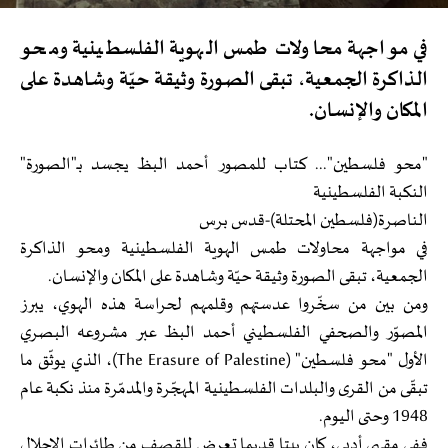
في مواجهة محاولات طمس الهوية الفلسطينية ومحو
الذاكرة الجمعية، تبقى الصورة وثيقة حيّة وشاهدة على
المكان والإنسان.
"محو فلسطين"... كتاب للمصور أحمد البظ يجسد بـ"الصورة"
النكبة الفلسطينية
الناصرة(فلسطين المحتلة)-قدس برس
في مواجهة محاولات طمس الهوية الفلسطينية ومحو الذاكرة
الجمعية، تبقى الصورة وثيقة حيّة وشاهدة على المكان والإنسان.
ومن بين من سخّروا عدستهم وقلمهم لحراسة هذه الهوي، يبرز
المصوّر والصحفي الفلسطيني أحمد البظ عبر مشروعه البصري
الأول "محو فلسطين" (The Erasure of Palestine)، الذي يوثّق ما
تبقّى من القرى والبلدات الفلسطينية المهجّرة والمدمّرة منذ نكبة عام
1948 وحتى اليوم.
ففي مقهى أدبي، كان بيتا قديما تعرض للقصف من طائرات الاحلال