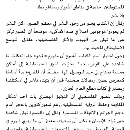
المستوطنين، خاصة في مناطق الأغوار ومسافر يطا.
بلا بشر
وقال إن الكتاب يخلو من وجود البشر في معظم الصور، «لأن البشر
لم يعودوا موجودين أصلاً في هذه الأماكن»، موضحاً أن الصور تركز
على ما تبقى من البيوت والآثار الفلسطينية، مقابل التوسع
الاستيطاني المحيط بها.
وحول اختيار اسم الكتاب، أوضح أن مفهوم «المحو» جاء انعكاسًا لما
شاهده على الأرض، حيث تحوّلت القرى الفلسطينية إلى أماكن
مخفية تحتاج إلى جهد للوصول إليها، مضيفًا أن المشروع بدأ أساسًا
كمعرض بصري ومقالات صحفية قبل أن يتبناه ناشر في اسكتلندا
ويصدر في كتاب مطلع العام الجاري.
ويؤكد المصور الفلسطيني أن التوثيق البصري بات أحد أشكال
المقاومة وحفظ الرواية الفلسطينية، رغم شعور كثيرين بالعجز أمام
حجم الجرائم والانتهاكات المستمرة. وقال إن «الصورة تبقى شاهدة
حين يُراد للإنسان والمكان أن يُمحيا»، معتبرًا أن ما يجري اليوم في
الضفة الغربية من تهجير للتجمعات الفلسطينية واستمرار