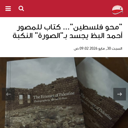
"محو فلسطين"... كتاب للمصور
أحمد البظ يجسد بـ"الصورة" النكبة
السبت 30, مايو 2026 09:02 ص