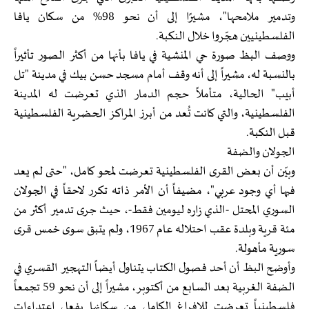
وتدمير ملامحها"، مشيرًا إلى أن نحو 98% من سكان يافا
الفلسطينيين هجّروا خلال النكبة.
ووصف البظ صورة حي المنشية في يافا بأنها من أكثر الصور تأثيراً
بالنسبة له، مشيراً إلى أنه وقف أمام مسجد حسن بيك في مدينة "تل
أبيب" الحالية، متأملاً حجم الدمار الذي تعرضت له المدينة
الفلسطينية، والتي كانت تُعد من أبرز المراكز الحضرية الفلسطينية
قبل النكبة.
الجولان والضفة
وبيّن أن بعض القرى الفلسطينية تعرضت لمحو كامل، "حتى لم يعد
فيها أي وجود عربي"، مضيفاً أن الأمر ذاته تكرر لاحقاً في الجولان
السوري المحتل -الذي زاره ليومين فقط-، حيث جرى تدمير أكثر من
مئة قرية وبلدة عقب احتلاله عام 1967، ولم يتبق سوى خمس قرى
سورية مأهولة.
وأوضح البظ أن أحد فصول الكتاب يتناول أيضاً التهجير القسري في
الضفة الغربية بعد السابع من أكتوبر، مشيراً إلى أن نحو 59 تجمعاً
فلسطينياً تعرضت للإفراغ الكامل من سكانها بفعل اعتداءات