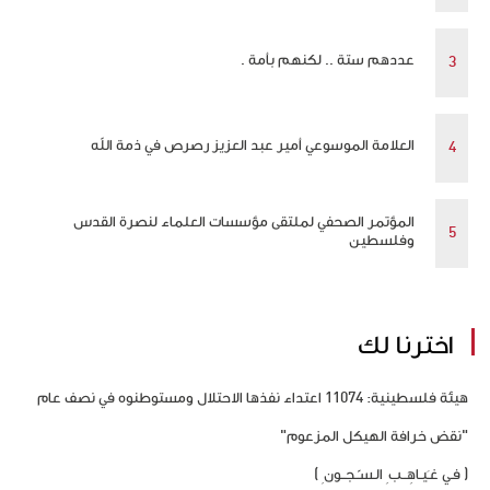
عددهم ستة .. لكنهم بأمة .
العلامة الموسوعي أمير عبد العزيز رصرص في ذمة الله
المؤتمر الصحفي لملتقى مؤسسات العلماء لنصرة القدس
وفلسطين
اخترنا لك
هيئة فلسطينية: 11074 اعتداء نفذها الاحتلال ومستوطنوه في نصف عام
"نقض خرافة الهيكل المزعوم"
( فـي غـَيـاهِــب ِ الـسـّـجــون ِ )