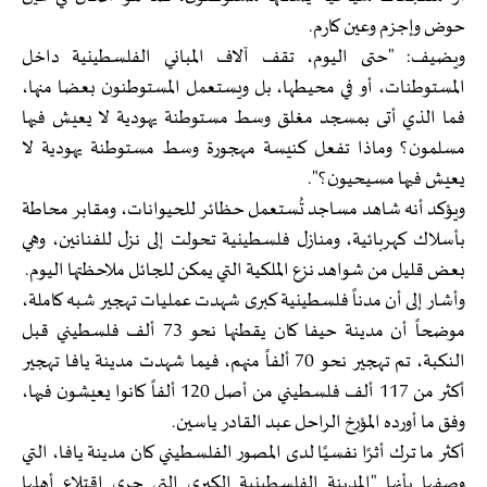
حوض وإجزم وعين كارم.
ويضيف: "حتى اليوم، تقف آلاف المباني الفلسطينية داخل
المستوطنات، أو في محيطها، بل ويستعمل المستوطنون بعضا منها،
فما الذي أتى بمسجد مغلق وسط مستوطنة يهودية لا يعيش فيها
مسلمون؟ وماذا تفعل كنيسة مهجورة وسط مستوطنة يهودية لا
يعيش فيها مسيحيون؟".
ويؤكد أنه شاهد مساجد تُستعمل حظائر للحيوانات، ومقابر محاطة
بأسلاك كهربائية، ومنازل فلسطينية تحولت إلى نزل للفنانين، وهي
بعض قليل من شواهد نزع الملكية التي يمكن للجائل ملاحظتها اليوم.
وأشار إلى أن مدناً فلسطينية كبرى شهدت عمليات تهجير شبه كاملة،
موضحاً أن مدينة حيفا كان يقطنها نحو 73 ألف فلسطيني قبل
النكبة، تم تهجير نحو 70 ألفاً منهم، فيما شهدت مدينة يافا تهجير
أكثر من 117 ألف فلسطيني من أصل 120 ألفاً كانوا يعيشون فيها،
وفق ما أورده المؤرخ الراحل عبد القادر ياسين.
أكثر ما ترك أثرًا نفسيًا لدى المصور الفلسطيني كان مدينة يافا، التي
وصفها بأنها "المدينة الفلسطينية الكبرى التي جرى اقتلاع أهلها