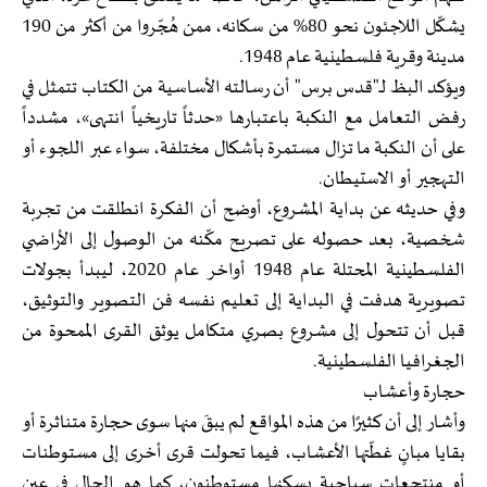
يشكّل اللاجئون نحو 80% من سكانه، ممن هُجّروا من أكثر من 190
مدينة وقرية فلسطينية عام 1948.
ويؤكد البظ لـ"قدس برس" أن رسالته الأساسية من الكتاب تتمثل في
رفض التعامل مع النكبة باعتبارها «حدثاً تاريخياً انتهى»، مشدداً
على أن النكبة ما تزال مستمرة بأشكال مختلفة، سواء عبر اللجوء أو
التهجير أو الاستيطان.
وفي حديثه عن بداية المشروع، أوضح أن الفكرة انطلقت من تجربة
شخصية، بعد حصوله على تصريح مكّنه من الوصول إلى الأراضي
الفلسطينية المحتلة عام 1948 أواخر عام 2020، ليبدأ بجولات
تصويرية هدفت في البداية إلى تعليم نفسه فن التصوير والتوثيق،
قبل أن تتحول إلى مشروع بصري متكامل يوثق القرى الممحوة من
الجغرافيا الفلسطينية.
حجارة وأعشاب
وأشار إلى أن كثيرًا من هذه المواقع لم يبقَ منها سوى حجارة متناثرة أو
بقايا مبانٍ غطّتها الأعشاب، فيما تحولت قرى أخرى إلى مستوطنات
أو منتجعات سياحية يسكنها مستوطنون، كما هو الحال في عين