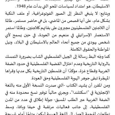
الاستيطان، هو امتداد لسياسات المحو التي بدأت عام 1948.
ويتابع: لا ينبغي النظر إلى الصور الفوتوغرافية، أو ملف النكبة
بشكل عام، على أنها قصص من الماضي، بل هي حاضر مستمر، طالما
أن اللاجئين الفلسطينيين مجبرون على بقائهم كلاجئين، وطالما استمر
الاستعمار الإسرائيلي في منعهم من العودة، في حين يسمح لأي
شخص يهودي من جميع أنحاء العالم بالاستيطان في البلاد، ونيل
المواطنة والحقوق الكاملة.
كما وجّه البظ رسالة إلى الجيل الفلسطيني الشاب بضرورة التمسك
بالرواية التاريخية وعدم اختزال القضية الفلسطينية في حدود الضفة
الغربية وقطاع غزة، مؤكدًا أن فلسطين التاريخية بكل مدنها وقراها
المهجّرة تبقى جوهر الهوية الفلسطينية وحق العودة.
ومن المقرر أن يشهد الكتاب -التي صدرت النسخة الأولى منه باللغة
الإنجليزية في "اسكتلندا"، ويجري حالياً توفير نسخ محدودة منه في
الضفة الغربية عبر الطلب المسبق- جولة إطلاق في عدد من المدن
الفلسطينية، إلى جانب فعاليات مرتقبة في حيفا ويافا، وسط
تطلعات لترجمة العمل إلى اللغة العربية ليكون متاحًا أمام شريحة