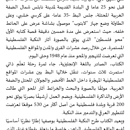
قبل نحو 25 عاما في البلدة القديمة لمدينة نابلس شمال الضفة
الغربية المحتلة، جلس البظ -35 عاما- على كرسي خشبي، وعلى
الطاولة وضع جهاز "لابتوب" موصول بشاشة عرض على الحائط
خلفه، حيث استعرض على مدة خمسين دقيقة قصة كتابه الأول
"محو فلسطين" الذي يوثق بالصورة آثار النكبة الفلسطينية
المستمرة، من خلال رصد عشرات القرى والمدن والمواقع الفلسطينية
التي تعرضت للتهجير والمحو منذ عام 1948 وحتى اليوم.
الكتاب، الصادر باللغة الإنجليزية، جاء ثمرة رحلة تعلّم ذاتي
استمرت ثلاث سنوات، تنقّل خلالها البظ بين عشرات المواقع
الفلسطينية المهجّرة داخل الخط الأخضر والجولان المحتل والضفة
الغربية، موثقًا بالصورة والبحث والخرائط آثار المحو التي طالت
الأرض والذاكرة الفلسطينية. ويضم العمل أرشيفًا بصريًا يوثق نحو
200 قرية وبلدة فلسطينية من أصل أكثر من 530 موقعًا تعرّضت
للتطهير العرقي والتدمير منذ النكبة.
ويعيد الكتاب طرح النكبة الفلسطينية بوصفها إطارًا نظريًا أساسيًا
لفهم الواقع الفلسطيني الراهن، خاصة ما يتعلق بقطاع غزة، الذي